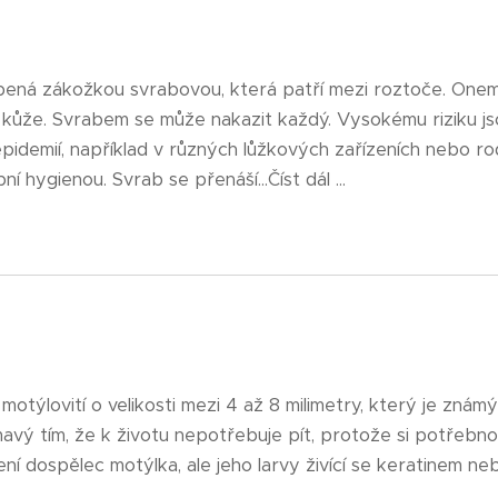
bená zákožkou svrabovou, která patří mezi roztoče. Onem
kůže. Svrabem se může nakazit každý. Vysokému riziku jso
pidemií, například v různých lůžkových zařízeních nebo 
 hygienou. Svrab se přenáší...Číst dál ...
motýlovití o velikosti mezi 4 až 8 milimetry, který je zn
avý tím, že k životu nepotřebuje pít, protože si potřebn
dospělec motýlka, ale jeho larvy živící se keratinem nebo