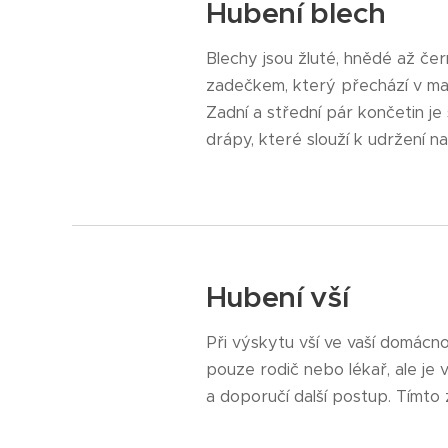
Hubení blech
Blechy jsou žluté, hnědé až čern
zadečkem, který přechází v mal
Zadní a střední pár končetin je
drápy, které slouží k udržení na h
Hubení vší
Při výskytu vší ve vaší domácno
pouze rodič nebo lékař, ale j
a doporučí další postup. Tímto 