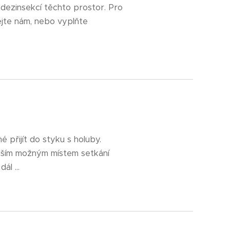
 dezinsekcí těchto prostor. Pro
ejte nám, nebo vyplňte
 přijít do styku s holuby.
lším možným místem setkání
ál ...