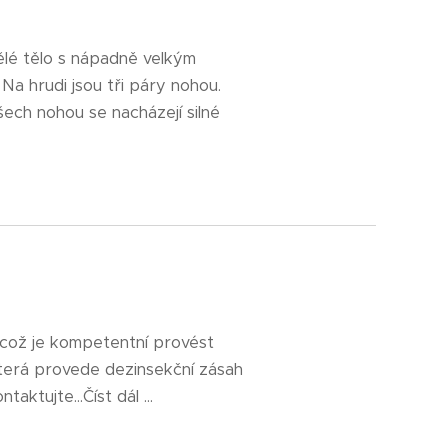
tělé tělo s nápadně velkým
a hrudi jsou tři páry nohou.
šech nohou se nacházejí silné
o což je kompetentní provést
terá provede dezinsekční zásah
ktujte...Číst dál ...