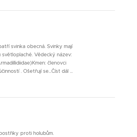
atří svinka obecná. Svinky mají
ou světloplaché. Vědecký název:
rmadillidiidae)Kmen: členovci
stí . Ošetřují se...Číst dál ...
ostřiky proti holubům.