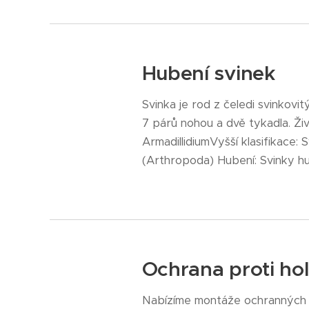
Hubení svinek
Svinka je rod z čeledi svinkovi
7 párů nohou a dvě tykadla. Živ
ArmadillidiumVyšší klasifikace: 
(Arthropoda) Hubení: Svinky hubí
Ochrana proti ho
Nabízíme montáže ochranných sí