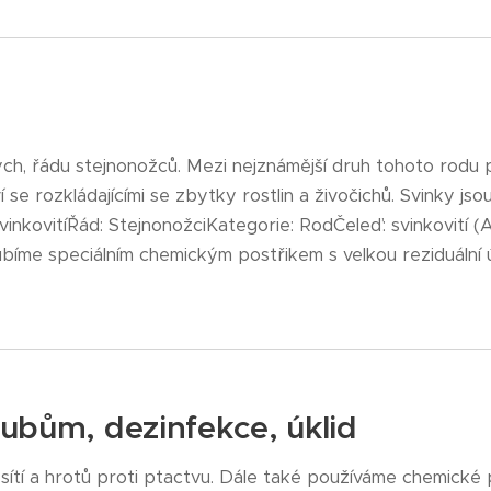
tých, řádu stejnonožců. Mezi nejznámější druh tohoto rodu p
í se rozkládajícími se zbytky rostlin a živočichů. Svinky js
SvinkovitíŘád: StejnonožciKategorie: RodČeleď: svinkovití (A
me speciálním chemickým postřikem s velkou reziduální účinno
lubům, dezinfekce, úklid
tí a hrotů proti ptactvu. Dále také používáme chemické p