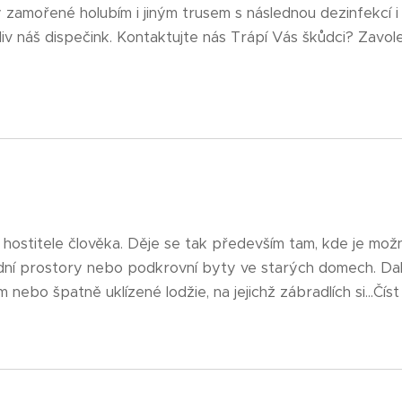
 zamořené holubím i jiným trusem s následnou dezinfekcí i
iv náš dispečink. Kontaktujte nás Trápí Vás škůdci? Zavol
a hostitele člověka. Děje se tak především tam, kde je možné
ní prostory nebo podkrovní byty ve starých domech. Da
ebo špatně uklízené lodžie, na jejichž zábradlích si...Číst d