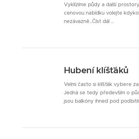
Vyklízíme půdy a další prostory
cenovou nabídku volejte kdykol
nezávazně...Číst dál ...
Hubení klíšťáků
Velmi často si klíšťák vybere z
Jedná se tedy především o půd
jsou balkóny ihned pod podbitím n