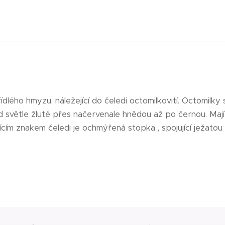
k
dlého hmyzu, náležející do čeledi octomilkovití. Octomilky 
světle žluté přes načervenale hnědou až po černou. Mají
jícím znakem čeledi je ochmýřená stopka , spojující ježatou 