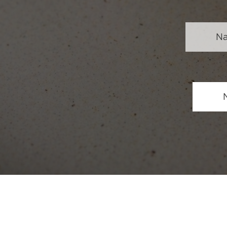
💬 N
📞 