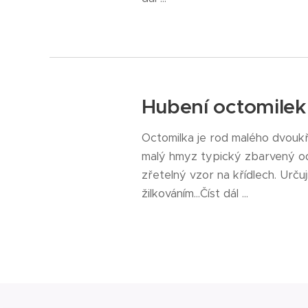
Hubení octomile
Octomilka je rod malého dvoukří
malý hmyz typický zbarvený od 
zřetelný vzor na křídlech. Urču
žilkováním...Číst dál ...