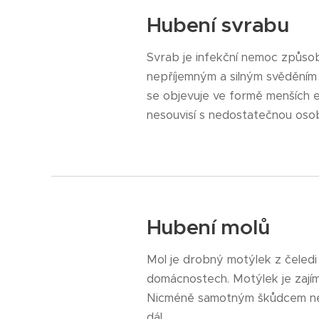
Hubení svrabu
Svrab je infekční nemoc způso
nepříjemným a silným svěděním 
se objevuje ve formě menších e
nesouvisí s nedostatečnou osobní
Hubení molů
Mol je drobný motýlek z čeledi 
domácnostech. Motýlek je zajím
Nicméně samotným škůdcem není 
dál ...