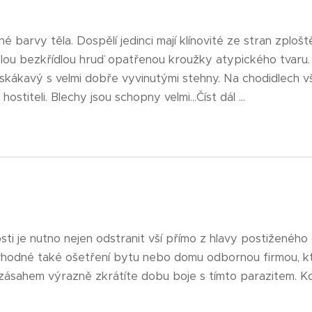
é barvy těla. Dospělí jedinci mají klínovité ze stran zploš
ou bezkřídlou hruď opatřenou kroužky atypického tvaru. N
 skákavý s velmi dobře vyvinutými stehny. Na chodidlech v
ostiteli. Blechy jsou schopny velmi...Číst dál ...
sti je nutno nejen odstranit vší přímo z hlavy postiženéh
e vhodné také ošetření bytu nebo domu odbornou firmou, k
zásahem výrazně zkrátíte dobu boje s tímto parazitem. Konta