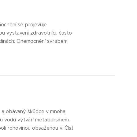
ocnění se projevuje
u vystaveni zdravotníci, často
rodinách. Onemocnění svrabem
ámý a obávaný škůdce v mnoha
ou vodu vytváří metabolismem.
li rohovinou obsaženou v...Číst