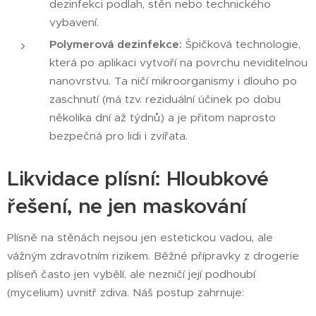
dezinfekci podlah, stěn nebo technického
vybavení.
Polymerová dezinfekce:
Špičková technologie,
která po aplikaci vytvoří na povrchu neviditelnou
nanovrstvu. Ta ničí mikroorganismy i dlouho po
zaschnutí (má tzv. reziduální účinek po dobu
několika dní až týdnů) a je přitom naprosto
bezpečná pro lidi i zvířata.
Likvidace plísní: Hloubkové
řešení, ne jen maskování
Plísně na stěnách nejsou jen estetickou vadou, ale
vážným zdravotním rizikem. Běžné přípravky z drogerie
plíseň často jen vybělí, ale nezničí její podhoubí
(mycelium) uvnitř zdiva. Náš postup zahrnuje: