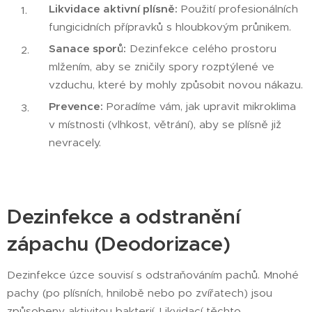
Likvidace aktivní plísně:
Použití profesionálních
fungicidních přípravků s hloubkovým průnikem.
Sanace sporů:
Dezinfekce celého prostoru
mlžením, aby se zničily spory rozptýlené ve
vzduchu, které by mohly způsobit novou nákazu.
Prevence:
Poradíme vám, jak upravit mikroklima
v místnosti (vlhkost, větrání), aby se plísně již
nevracely.
Dezinfekce a odstranění
zápachu (Deodorizace)
Dezinfekce úzce souvisí s odstraňováním pachů. Mnohé
pachy (po plísních, hnilobě nebo po zvířatech) jsou
způsobeny aktivitou bakterií. Likvidací těchto