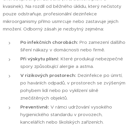
kvasinek). Na rozdíl od běžného úklidu, který nečistoty
pouze odstraňuje, profesionální dezinfekce
mikroorganismy přímo usmrcuje nebo zastavuje jejich
množení. Odborný zásah je nezbytný zejména:
Po infekčních chorobách:
Pro zamezení dalšího
šíření nákazy v domácnosti nebo firmě.
Při výskytu plísní:
Které produkují nebezpečné
spory způsobující alergie a astma.
V rizikových prostorech:
Dezinfekce po úmrtí,
po haváriích odpadů, v prostorech se zvýšeným
pohybem lidí nebo po vyklízení silně
znečištěných objektů.
Preventivně:
V rámci udržování vysokého
hygienického standardu v provozech,
kancelářích nebo školských zařízeních.