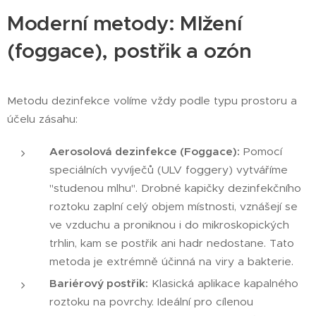
Moderní metody: Mlžení
(foggace), postřik a ozón
Metodu dezinfekce volíme vždy podle typu prostoru a
účelu zásahu:
Aerosolová dezinfekce (Foggace):
Pomocí
speciálních vyvíječů (ULV foggery) vytváříme
"studenou mlhu". Drobné kapičky dezinfekčního
roztoku zaplní celý objem místnosti, vznášejí se
ve vzduchu a proniknou i do mikroskopických
trhlin, kam se postřik ani hadr nedostane. Tato
metoda je extrémně účinná na viry a bakterie.
Bariérový postřik:
Klasická aplikace kapalného
roztoku na povrchy. Ideální pro cílenou